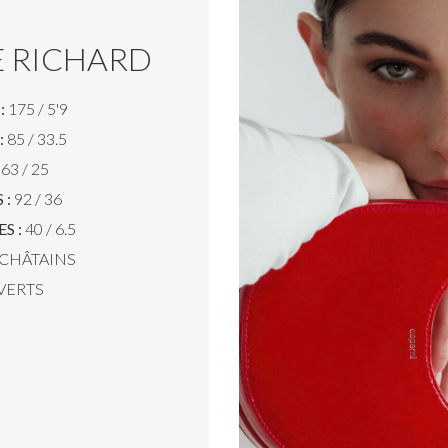
E RICHARD
:
175 / 5'9
:
85 / 33.5
63 / 25
 :
92 / 36
S :
40 / 6.5
CHÂTAINS
VERTS