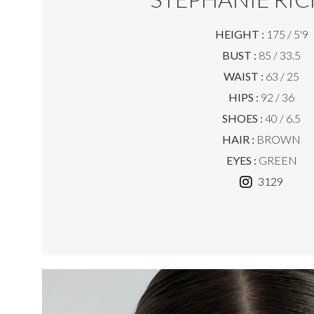
HEIGHT :
175 / 5'9
BUST :
85 / 33.5
WAIST :
63 / 25
HIPS :
92 / 36
SHOES :
40 / 6.5
HAIR :
BROWN
EYES :
GREEN
3129