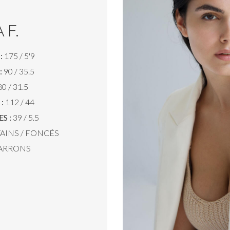
 F.
:
175 / 5'9
:
90 / 35.5
0 / 31.5
:
112 / 44
S :
39 / 5.5
AINS / FONCÉS
ARRONS