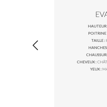
EVA
HAUTEUR 
POITRINE 
TAILLE :
8
HANCHES 
CHAUSSURE
CHEVEUX :
CHÂT
YEUX :
M