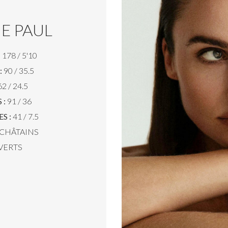
E PAUL
:
178 / 5'10
:
90 / 35.5
2 / 24.5
 :
91 / 36
S :
41 / 7.5
CHÂTAINS
VERTS