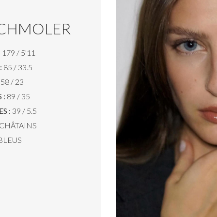
SCHMOLER
:
179 / 5'11
:
85 / 33.5
58 / 23
 :
89 / 35
S :
39 / 5.5
CHÂTAINS
BLEUS