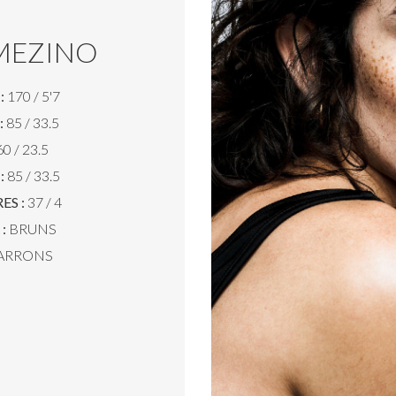
MEZINO
:
170 / 5'7
:
85 / 33.5
0 / 23.5
:
85 / 33.5
ES :
37 / 4
:
BRUNS
ARRONS