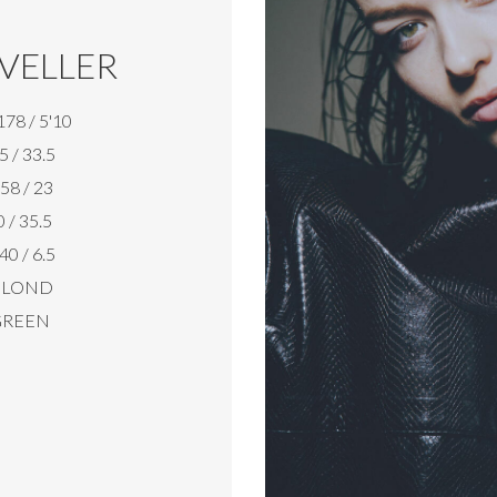
 VELLER
178 / 5'10
5 / 33.5
58 / 23
 / 35.5
40 / 6.5
LOND
REEN