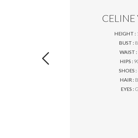
CELINE
HEIGHT :
BUST :
8
WAIST :
HIPS :
90
SHOES :
HAIR :
B
EYES :
G