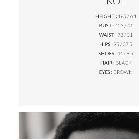
KOL
HEIGHT :
185 / 6'1
BUST :
103 / 41
WAIST :
78 / 31
HIPS :
95 / 37.5
SHOES :
44 / 9.5
HAIR :
BLACK
EYES :
BROWN