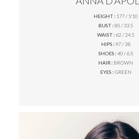
ANNA D'APOL
HEIGHT :
177 / 5'10
BUST :
85 / 33.5
WAIST :
62 / 24.5
HIPS :
97 / 38
SHOES :
40 / 6.5
HAIR :
BROWN
EYES :
GREEN