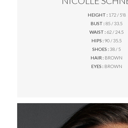
NICOLLE SCHN
HEIGHT :
172 / 5'8
BUST :
85 / 33.5
WAIST :
62 / 24.5
HIPS :
90 / 35.5
SHOES :
38 / 5
HAIR :
BROWN
EYES :
BROWN