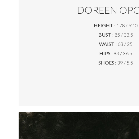
DOREEN OP
HEIGHT :
178 / 5'10
BUST :
85 / 33.5
WAIST :
63 / 25
HIPS :
93 / 36.5
SHOES :
39 / 5.5